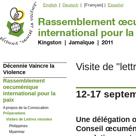
English
|
Deutsch
| [Français] |
Español
Visite de "let
Décennie Vaincre la
Violence
Rassemblement
oecuménique
12-17 septe
international pour la
paix
A propos de la Convocation
Préparations
Une délégation 
Visites de Lettres vivantes
Philippines
Conseil œcuméni
Myanmar