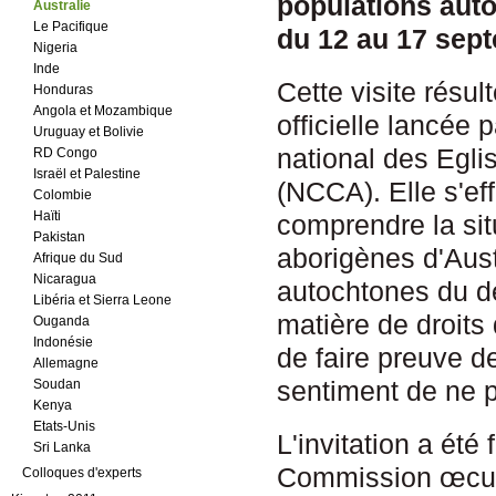
populations auto
Australie
Le Pacifique
du 12 au 17 sep
Nigeria
Inde
Cette visite résult
Honduras
Angola et Mozambique
officielle lancée 
Uruguay et Bolivie
national des Egli
RD Congo
Israël et Palestine
(NCCA). Elle s'ef
Colombie
Haïti
comprendre la sit
Pakistan
aborigènes d'Aust
Afrique du Sud
Nicaragua
autochtones du dé
Libéria et Sierra Leone
matière de droits
Ouganda
Indonésie
de faire preuve de
Allemagne
sentiment de ne 
Soudan
Kenya
Etats-Unis
L'invitation a été
Sri Lanka
Commission œcum
Colloques d'experts