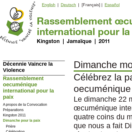
English
|
Deutsch
| [Français] |
Español
Dimanche mon
Décennie Vaincre la
Violence
Célébrez la 
Rassemblement
oecuménique
oecuménique i
international pour la
paix
Le dimanche 22 m
A propos de la Convocation
œcuménique intern
Préparations
quatre coins du 
Kingston 2011
Dimanche pour la paix
que nous a fait Di
Prière
Célébration