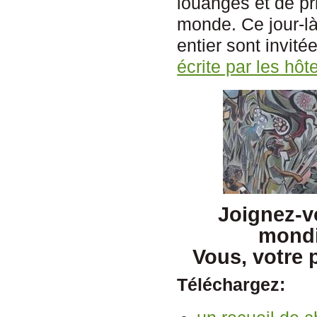
louanges et de pr
monde. Ce jour-là
entier sont invitée
écrite par les hô
Joignez-v
mondia
Vous, votre p
Téléchargez: