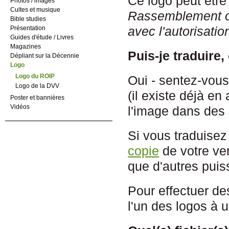
Ce logo peut être 
Photos / images
Cultes et musique
Rassemblement oe
Bible studies
avec l'autorisati
Présentation
Guides d'étude / Livres
Magazines
Puis-je traduire,
Dépliant sur la Décennie
Logo
Logo du ROIP
Oui - sentez-vous
Logo de la DVV
(il existe déjà en
Poster et bannières
Vidéos
l'image dans des 
Si vous traduisez
copie
de votre ver
que d'autres puis
Pour effectuer de
l'un des logos à 