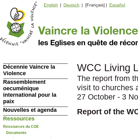
English
|
Deutsch
| [Français] |
Español
WCC Living Le
Décennie Vaincre la
Violence
The report from t
Rassemblement
visit to churches
oecuménique
international pour la
27 October - 3 N
paix
Nouvelles et agenda
Report of the W
Ressources
Ressources du COE
Documents