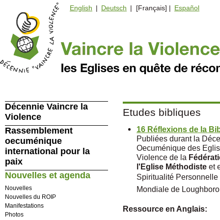
English
|
Deutsch
| [Français] |
Español
Décennie Vaincre la
Etudes bibliques
Violence
16 Réflexions de la Bi
Rassemblement
Publiées durant la Déce
oecuménique
Oecuménique des Eglise
international pour la
Violence de la
Fédérat
paix
l'Eglise Méthodiste
et 
Nouvelles et agenda
Spiritualité Personnel
Nouvelles
Mondiale de Loughboro
Nouvelles du ROIP
Manifestations
Ressource en Anglais:
Photos