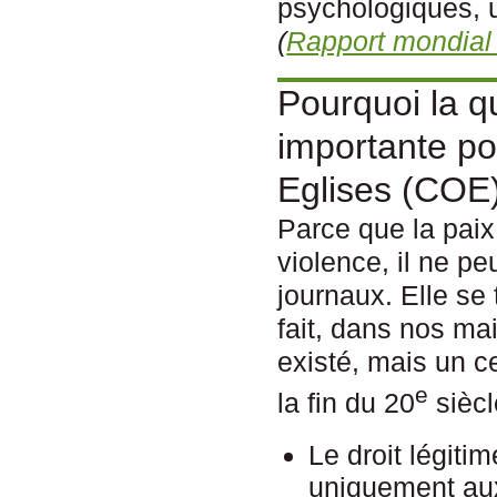
psychologiques, 
(
Rapport mondial 
Pourquoi la qu
importante p
Eglises (COE
Parce que la paix
violence, il ne pe
journaux. Elle se
fait, dans nos ma
existé, mais un c
e
la fin du 20
siècl
Le droit légiti
uniquement aux