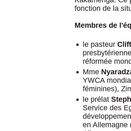
fonction de la sit
Membres de l'éq
le pasteur
Clif
presbytérienne 
réformée mond
Mme
Nyaradz
YWCA mondiale
féminines), Z
le prélat
Step
Service des E
développement 
en Allemagne 