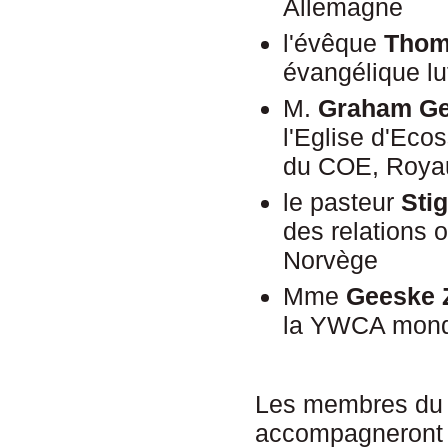
Allemagne
l'évêque
Thoma
évangélique l
M.
Graham Ge
l'Eglise d'Eco
du COE, Roya
le pasteur
Sti
des relations 
Norvège
Mme
Geeske 
la YWCA mondi
Les membres du 
accompagneront l