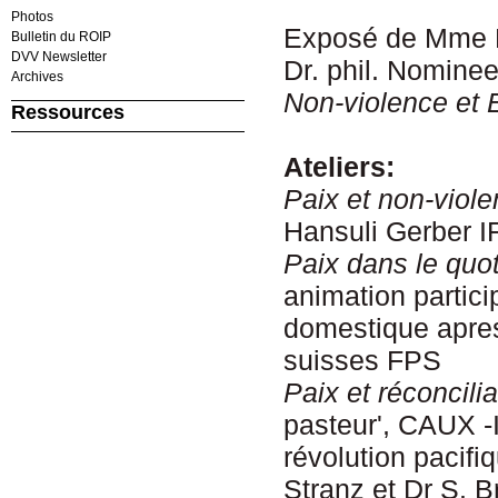
Photos
Exposé de Mme 
Bulletin du ROIP
DVV Newsletter
Dr. phil. Nominee
Archives
Non-violence et 
Ressources
Ateliers:
Pai
x
et non-viol
Hansuli Gerber I
Pa
ix
dan
s l
e quot
animation partici
domestique apre
suisses FPS
Paix et réconcilia
pasteur', CAUX -
révolution pacifi
Stranz et Dr S. 