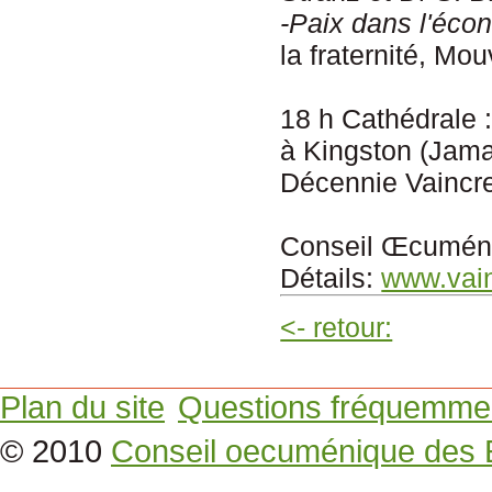
-Pa
ix
dans l'éco
la fraternité, Mo
18 h Cathédrale
à Kingston (Jam
Décennie Vaincr
Conseil Œcumén
Détails:
www.vain
<- retour:
Plan du site
Questions fréquemme
© 2010
Conseil oecuménique des 