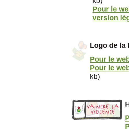
kb)
Pour le we
version lé
Logo de la 
Pour le we
Pour le we
kb)
H
P
P