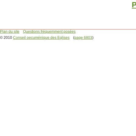
P
Plan du site
Questions fréquemment posées
© 2010
Conseil oecuménique des Eglises
(
page 6803
)