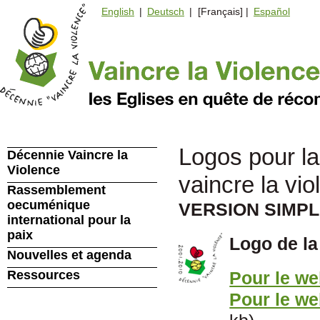
English
|
Deutsch
| [Français] |
Español
Logos pour la
Décennie Vaincre la
Violence
vaincre la vi
Rassemblement
oecuménique
VERSION SIMPL
international pour la
paix
Logo de l
Nouvelles et agenda
Pour le w
Ressources
Pour le we