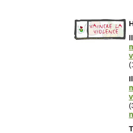
H
l
m
v
(
I
m
v
(
n
T