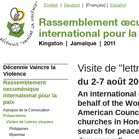
English
|
Deutsch
| [Français] |
Español
Visite de "le
Décennie Vaincre la
Violence
du 2-7 août 2
Rassemblement
oecuménique
An international
international pour la
behalf of the Wo
paix
A propos de la Convocation
American Counci
Préparations
churches in Hon
Visites de Lettres vivantes
Philippines
search for peace
Myanmar