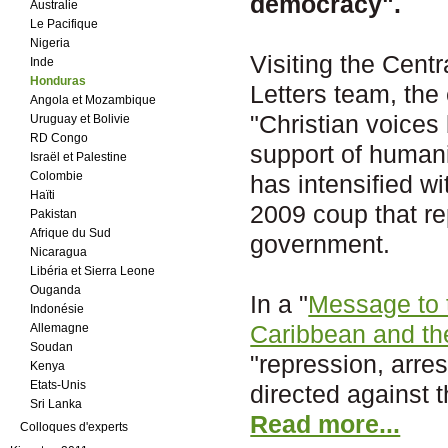
democracy".
Australie
Le Pacifique
Nigeria
Visiting the Cent
Inde
Honduras
Letters team, the
Angola et Mozambique
"Christian voices 
Uruguay et Bolivie
RD Congo
support of humani
Israël et Palestine
Colombie
has intensified w
Haïti
2009 coup that re
Pakistan
Afrique du Sud
government.
Nicaragua
Libéria et Sierra Leone
Ouganda
In a "
Message to 
Indonésie
Caribbean and th
Allemagne
Soudan
"repression, arre
Kenya
Etats-Unis
directed against 
Sri Lanka
Read more...
Colloques d'experts